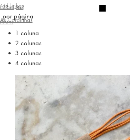
Mil Linhas
Estampas
por página
As Cordinhas
Jeans
1 coluna
2 colunas
3 colunas
4 colunas