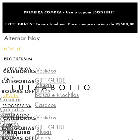
PRIMEIRA COMPRA - Use o cupom LBONLINE*
FRETE GRÁTIS? Temos também. Para compras acima de R$500,00
Alternar Nav
NEW IN
PROGRESSIVA
ACESSÓRIOS
Vestidos
CATEGORIAS
SALE
GIFT GUIDE
CATEGORIAS
Blusas
Blusas
ROUPAS OFF
Bolsas e Mochilas
NEW IN
Casacos
Casacos
PROGRESSIVA
Calçados
Shorts
ACESSÓRIOS
Vestidos
Calças
CATEGORIAS
Chapéu
SALE
GIFT GUIDE
Saias
CATEGORIAS
Pesquisa
Blusas
Shorts
Blusas
Home
ROUPAS OFF