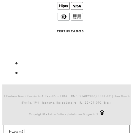
CERTIFICADOS
TT Carioca Brand Comércio Art Vestiário LTDA | CNPJ 21402906/0001-02 | Rua Garcia
d'Avila, 194 - Ipanema, Rio de Janeiro - RJ, 22421-010, Brasil
Copyright© - Luiza Botto - plataforma Magento 2
E-mail