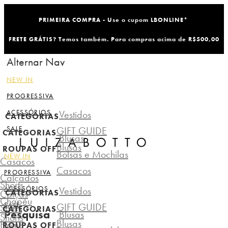
PRIMEIRA COMPRA - Use o cupom LBONLINE*
FRETE GRÁTIS? Temos também. Para compras acima de R$500,00
Alternar Nav
NEW IN
PROGRESSIVA
ACESSÓRIOS
Vestidos
CATEGORIAS
SALE
GIFT GUIDE
CATEGORIAS
Blusas
Blusas
ROUPAS OFF
Bolsas e Mochilas
NEW IN
Casacos
Casacos
PROGRESSIVA
Calçados
Shorts
ACESSÓRIOS
Vestidos
Calças
CATEGORIAS
Chapéu
SALE
GIFT GUIDE
Saias
CATEGORIAS
Pesquisa
Blusas
Shorts
Blusas
Home
ROUPAS OFF