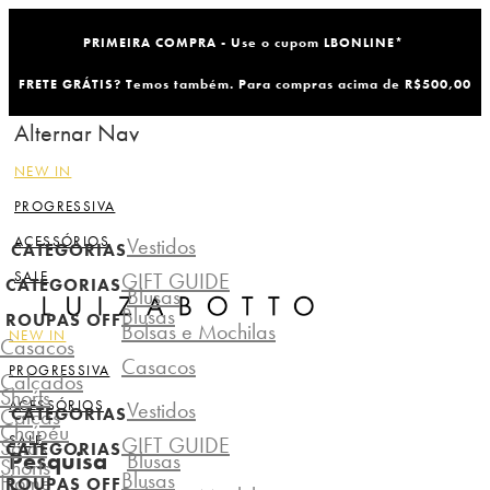
PRIMEIRA COMPRA - Use o cupom LBONLINE*
FRETE GRÁTIS? Temos também. Para compras acima de R$500,00
Alternar Nav
NEW IN
PROGRESSIVA
ACESSÓRIOS
Vestidos
CATEGORIAS
SALE
GIFT GUIDE
CATEGORIAS
Blusas
Blusas
ROUPAS OFF
Bolsas e Mochilas
NEW IN
Casacos
Casacos
PROGRESSIVA
Calçados
Shorts
ACESSÓRIOS
Vestidos
Calças
CATEGORIAS
Chapéu
SALE
GIFT GUIDE
Saias
CATEGORIAS
Pesquisa
Blusas
Shorts
Blusas
Home
ROUPAS OFF