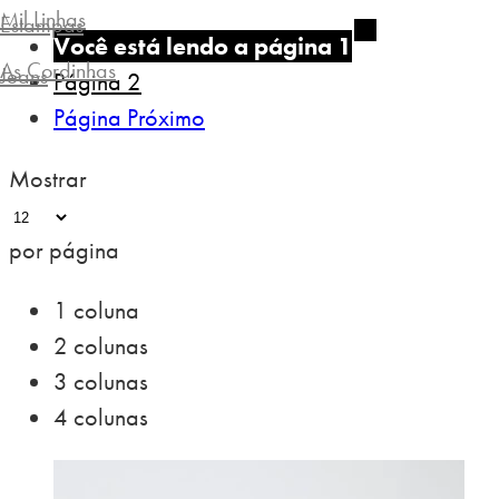
Mil Linhas
Estampas
Você está lendo a página
1
As Cordinhas
Jeans
Página
2
Página
Próximo
Mostrar
por página
1 coluna
2 colunas
3 colunas
4 colunas