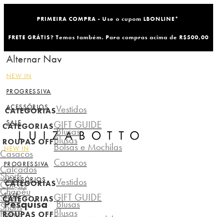
PRIMEIRA COMPRA - Use o cupom LBONLINE*
FRETE GRÁTIS? Temos também. Para compras acima de R$500,00
Alternar Nav
NEW IN
PROGRESSIVA
ACESSÓRIOS
Vestidos
CATEGORIAS
SALE
GIFT GUIDE
CATEGORIAS
Blusas
Blusas
ROUPAS OFF
Bolsas e Mochilas
NEW IN
Casacos
Casacos
PROGRESSIVA
Calçados
Shorts
ACESSÓRIOS
Vestidos
Calças
CATEGORIAS
Chapéu
SALE
GIFT GUIDE
Saias
CATEGORIAS
Pesquisa
Blusas
Shorts
Blusas
Home
ROUPAS OFF