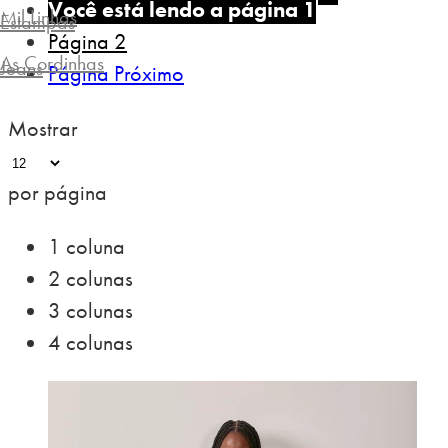
Você está lendo a página
1
Mil Linhas
Estampas
Página
2
As Cordinhas
Jeans
Página
Próximo
Mostrar
por página
1 coluna
2 colunas
3 colunas
4 colunas