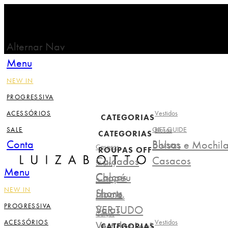
Alternar Nav
Menu
NEW IN
PROGRESSIVA
Vestidos
ACESSÓRIOS
CATEGORIAS
GIFT GUIDE
SALE
Blusas
CATEGORIAS
Conta
Blusas
Bolsas e Mochil
Casacos
ROUPAS OFF
Casacos
Calçados
Shorts
Menu
Calças
Chapéu
Saias
NEW IN
Shorts
Home
Macacões
PROGRESSIVA
Saias
VER TUDO
Calças
Vestidos
ACESSÓRIOS
Vestidos
Lerú
CATEGORIAS