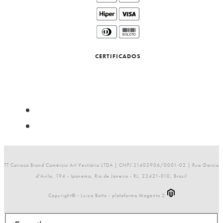
CERTIFICADOS
TT Carioca Brand Comércio Art Vestiário LTDA | CNPJ 21402906/0001-02 | Rua Garcia
d'Avila, 194 - Ipanema, Rio de Janeiro - RJ, 22421-010, Brasil
Copyright© - Luiza Botto - plataforma Magento 2