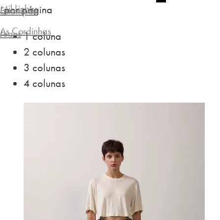
Mil Linhas
por página
Estampas
As Cordinhas
Jeans
1 coluna
2 colunas
3 colunas
4 colunas