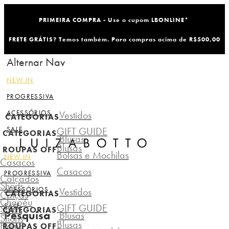
PRIMEIRA COMPRA - Use o cupom LBONLINE*
FRETE GRÁTIS? Temos também. Para compras acima de R$500,00
Alternar Nav
NEW IN
PROGRESSIVA
ACESSÓRIOS
Vestidos
CATEGORIAS
SALE
GIFT GUIDE
CATEGORIAS
Blusas
Blusas
ROUPAS OFF
Bolsas e Mochilas
NEW IN
Casacos
Casacos
PROGRESSIVA
Calçados
Shorts
ACESSÓRIOS
Vestidos
Calças
CATEGORIAS
Chapéu
SALE
GIFT GUIDE
Saias
CATEGORIAS
Pesquisa
Blusas
Shorts
Blusas
Home
ROUPAS OFF